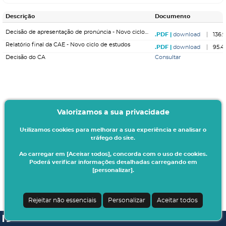
Descrição
Documento
Decisão de apresentação de pronúncia - Novo ciclo de estudos
download
136.
Relatório final da CAE - Novo ciclo de estudos
download
95.4
Decisão do CA
Consultar
Valorizamos a sua privacidade
Utilizamos cookies para melhorar a sua experiência e analisar o
tráfego do site.
Ao carregar em [Aceitar todos], concorda com o uso de cookies.
Poderá verificar informações detalhadas carregando em
[personalizar].
Rejeitar não essenciais
Personalizar
Aceitar todos
SI A3ES | v4.1.0-1
| Digitalis Informática