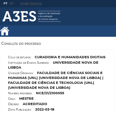
PT
EN
Versão Desktop
Consulta do processo
C
URADORIA E HUMANIDADES DIGITAIS
Ciclo de estudos:
U
NIVERSIDADE NOVA DE
Instituição de Ensino Superior:
LISBOA
F
ACULDADE DE CIÊNCIAS SOCIAIS E
Unidade Orgânica:
HUMANAS (UNL) (UNIVERSIDADE NOVA DE LISBOA) |
FACULDADE DE CIÊNCIAS E TECNOLOGIA (UNL)
(UNIVERSIDADE NOVA DE LISBOA)
N
CE/21/2100055
Número processo:
M
ESTRE
Grau:
A
CREDITADO
Decisão:
2022-03-18
Data Publicação: