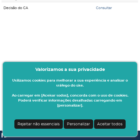
Decisão do CA
Consultar
Valorizamos a sua privacidade
Utilizamos cookies para melhorar a sua experiência e analisar o
tráfego do site.
Ao carregar em [Aceitar todos], concorda com o uso de cookies.
Poderá verificar informações detalhadas carregando em
[personalizar].
Rejeitar não essenciais
Personalizar
Aceitar todos
SI A3ES | v4.1.0-1
| Digitalis Informática