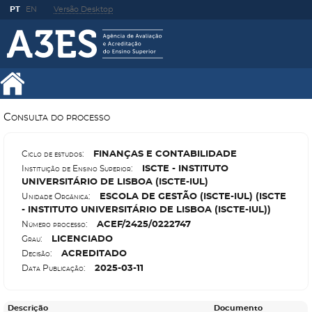
PT
EN
Versão Desktop
Consulta do processo
F
INANÇAS E CONTABILIDADE
Ciclo de estudos:
I
SCTE - INSTITUTO
Instituição de Ensino Superior:
UNIVERSITÁRIO DE LISBOA (ISCTE-IUL)
E
SCOLA DE GESTÃO (ISCTE-IUL) (ISCTE
Unidade Orgânica:
- INSTITUTO UNIVERSITÁRIO DE LISBOA (ISCTE-IUL))
A
CEF/2425/0222747
Número processo:
L
ICENCIADO
Grau:
A
CREDITADO
Decisão:
2025-03-11
Data Publicação:
Descrição
Documento