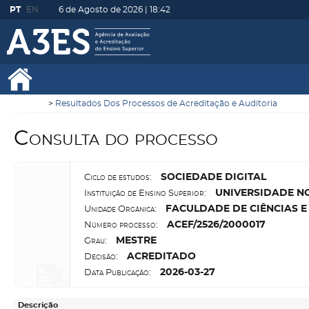
PT
EN
6 de Agosto de 2026 |
18:42
Resultados Dos Processos de Acreditação e Auditoria
Consulta do processo
S
OCIEDADE DIGITAL
Ciclo de estudos:
U
NIVERSIDADE N
Instituição de Ensino Superior:
F
ACULDADE DE CIÊNCIAS E
Unidade Orgânica:
A
CEF/2526/2000017
Número processo:
M
ESTRE
Grau:
A
CREDITADO
Decisão:
2026-03-27
Data Publicação:
Descrição