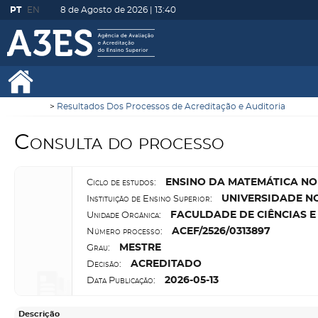
PT
EN
8 de Agosto de 2026 |
13:40
Resultados Dos Processos de Acreditação e Auditoria
Consulta do processo
E
NSINO DA MATEMÁTICA NO 
Ciclo de estudos:
U
NIVERSIDADE N
Instituição de Ensino Superior:
F
ACULDADE DE CIÊNCIAS E
Unidade Orgânica:
A
CEF/2526/0313897
Número processo:
M
ESTRE
Grau:
A
CREDITADO
Decisão:
2026-05-13
Data Publicação:
Descrição