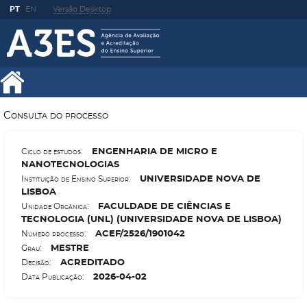
PT
EN
Versão Desktop
Consulta do processo
E
NGENHARIA DE MICRO E
Ciclo de estudos:
NANOTECNOLOGIAS
U
NIVERSIDADE NOVA DE
Instituição de Ensino Superior:
LISBOA
F
ACULDADE DE CIÊNCIAS E
Unidade Orgânica:
TECNOLOGIA (UNL) (UNIVERSIDADE NOVA DE LISBOA)
A
CEF/2526/1901042
Número processo:
M
ESTRE
Grau:
A
CREDITADO
Decisão:
2026-04-02
Data Publicação: