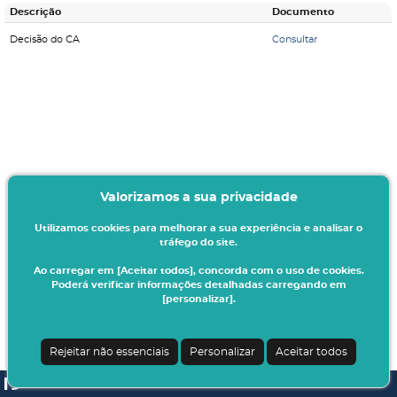
Descrição
Documento
Decisão do CA
Consultar
Valorizamos a sua privacidade
Utilizamos cookies para melhorar a sua experiência e analisar o
tráfego do site.
Ao carregar em [Aceitar todos], concorda com o uso de cookies.
Poderá verificar informações detalhadas carregando em
[personalizar].
Rejeitar não essenciais
Personalizar
Aceitar todos
SI A3ES | v4.1.0-1
| Digitalis Informática