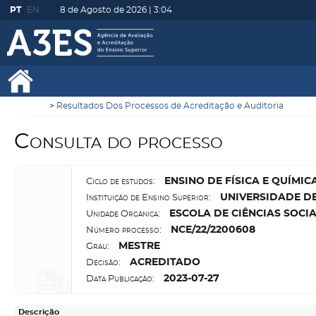
PT
EN
8 de Agosto de 2026 |
3:04
Resultados Dos Processos de Acreditação e Auditoria
Consulta do processo
E
NSINO DE FÍSICA E QUÍMIC
Ciclo de estudos:
U
NIVERSIDADE D
Instituição de Ensino Superior:
E
SCOLA DE CIÊNCIAS SOCIA
Unidade Orgânica:
N
CE/22/2200608
Número processo:
M
ESTRE
Grau:
A
CREDITADO
Decisão:
2023-07-27
Data Publicação:
Descrição