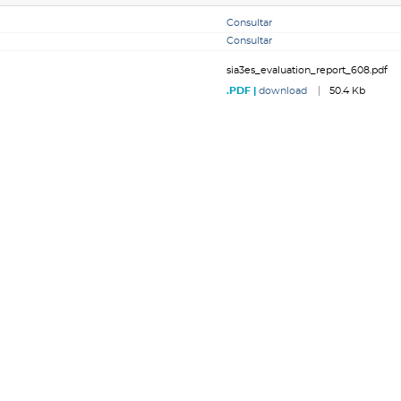
Consultar
Consultar
sia3es_evaluation_report_608.pdf
download
50.4 Kb