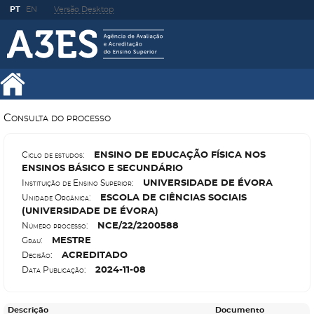
PT
EN
Versão Desktop
Consulta do processo
E
NSINO DE EDUCAÇÃO FÍSICA NOS
Ciclo de estudos:
ENSINOS BÁSICO E SECUNDÁRIO
U
NIVERSIDADE DE ÉVORA
Instituição de Ensino Superior:
E
SCOLA DE CIÊNCIAS SOCIAIS
Unidade Orgânica:
(UNIVERSIDADE DE ÉVORA)
N
CE/22/2200588
Número processo:
M
ESTRE
Grau:
A
CREDITADO
Decisão:
2024-11-08
Data Publicação:
Descrição
Documento