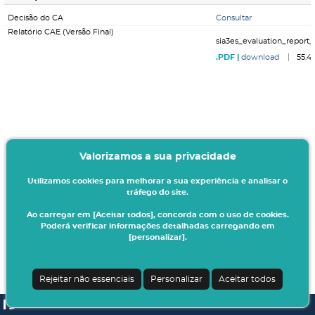
Decisão do CA
Consultar
Relatório CAE (Versão Final)
sia3es_evaluation_report_
download
55.4
Valorizamos a sua privacidade
Utilizamos cookies para melhorar a sua experiência e analisar o
tráfego do site.
Ao carregar em [Aceitar todos], concorda com o uso de cookies.
Poderá verificar informações detalhadas carregando em
[personalizar].
Rejeitar não essenciais
Personalizar
Aceitar todos
SI A3ES | v4.1.0-1
| Digitalis Informática