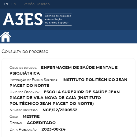
PT
EN
Versão Desktop
Consulta do processo
E
NFERMAGEM DE SAÚDE MENTAL E
Ciclo de estudos:
PSIQUIÁTRICA
I
NSTITUTO POLITÉCNICO JEAN
Instituição de Ensino Superior:
PIAGET DO NORTE
E
SCOLA SUPERIOR DE SAÚDE JEAN
Unidade Orgânica:
PIAGET DE VILA NOVA DE GAIA (INSTITUTO
POLITÉCNICO JEAN PIAGET DO NORTE)
N
CE/22/2200552
Número processo:
M
ESTRE
Grau:
A
CREDITADO
Decisão:
2023-08-24
Data Publicação: