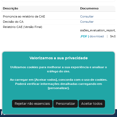
Descrição
Documento
Pronúncia ao relatório da CAE
Consultar
Decisão do CA
Consultar
Relatório CAE (Versão Final)
sia3es_evaluation_report_
download
54.9
Valorizamos a sua privacidade
Utilizamos cookies para melhorar a sua experiência e analisar o
tráfego do site.
Ao carregar em [Aceitar todos], concorda com o uso de cookies.
Poderá verificar informações detalhadas carregando em
[personalizar].
Rejeitar não essenciais
Personalizar
Aceitar todos
SI A3ES | v4.1.0-1
| Digitalis Informática