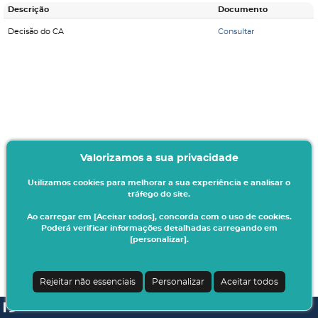
Descrição
Documento
Decisão do CA
Consultar
Valorizamos a sua privacidade
Utilizamos cookies para melhorar a sua experiência e analisar o
tráfego do site.
Ao carregar em [Aceitar todos], concorda com o uso de cookies.
Poderá verificar informações detalhadas carregando em
[personalizar].
Rejeitar não essenciais
Personalizar
Aceitar todos
SI A3ES | v4.1.0-1
| Digitalis Informática