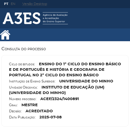
PT
EN
Versão Desktop
Consulta do processo
E
NSINO DO 1º CICLO DO ENSINO BÁSICO
Ciclo de estudos:
E DE PORTUGUÊS E HISTÓRIA E GEOGRAFIA DE
PORTUGAL NO 2º CICLO DO ENSINO BÁSICO
U
NIVERSIDADE DO MINHO
Instituição de Ensino Superior:
I
NSTITUTO DE EDUCAÇÃO (UM)
Unidade Orgânica:
(UNIVERSIDADE DO MINHO)
A
CEF/2324/1400891
Número processo:
M
ESTRE
Grau:
A
CREDITADO
Decisão:
2025-07-08
Data Publicação: