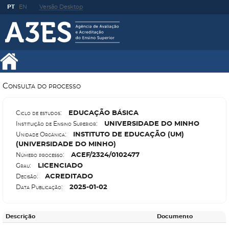
PT
EN
Versão Desktop
Consulta do processo
E
DUCAÇÃO BÁSICA
Ciclo de estudos:
U
NIVERSIDADE DO MINHO
Instituição de Ensino Superior:
I
NSTITUTO DE EDUCAÇÃO (UM)
Unidade Orgânica:
(UNIVERSIDADE DO MINHO)
A
CEF/2324/0102477
Número processo:
L
ICENCIADO
Grau:
A
CREDITADO
Decisão:
2025-01-02
Data Publicação:
Descrição
Documento