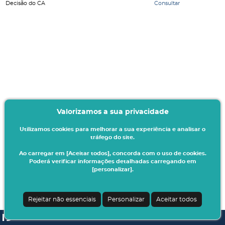
Decisão do CA
Consultar
Valorizamos a sua privacidade
Utilizamos cookies para melhorar a sua experiência e analisar o
tráfego do site.
Ao carregar em [Aceitar todos], concorda com o uso de cookies.
Poderá verificar informações detalhadas carregando em
[personalizar].
Rejeitar não essenciais
Personalizar
Aceitar todos
SI A3ES | v4.1.0-1
| Digitalis Informática