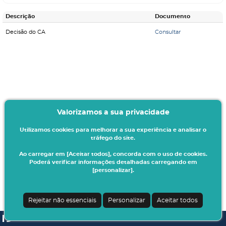
Descrição
Documento
Decisão do CA
Consultar
Valorizamos a sua privacidade
Utilizamos cookies para melhorar a sua experiência e analisar o
tráfego do site.
Ao carregar em [Aceitar todos], concorda com o uso de cookies.
Poderá verificar informações detalhadas carregando em
[personalizar].
Rejeitar não essenciais
Personalizar
Aceitar todos
SI A3ES | v4.1.0-1
| Digitalis Informática