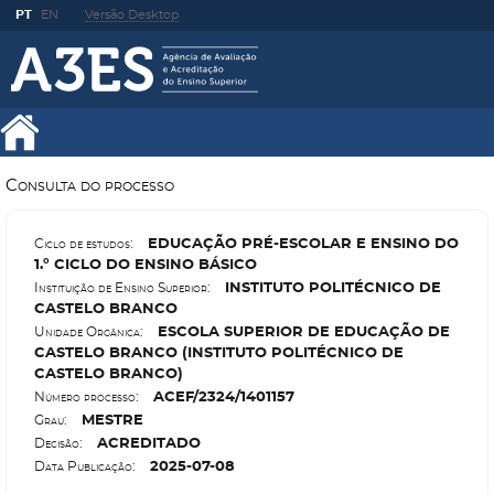
PT
EN
Versão Desktop
Consulta do processo
E
DUCAÇÃO PRÉ-ESCOLAR E ENSINO DO
Ciclo de estudos:
1.º CICLO DO ENSINO BÁSICO
I
NSTITUTO POLITÉCNICO DE
Instituição de Ensino Superior:
CASTELO BRANCO
E
SCOLA SUPERIOR DE EDUCAÇÃO DE
Unidade Orgânica:
CASTELO BRANCO (INSTITUTO POLITÉCNICO DE
CASTELO BRANCO)
A
CEF/2324/1401157
Número processo:
M
ESTRE
Grau:
A
CREDITADO
Decisão:
2025-07-08
Data Publicação: