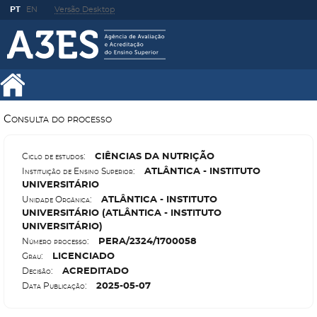
PT
EN
Versão Desktop
Consulta do processo
C
IÊNCIAS DA NUTRIÇÃO
Ciclo de estudos:
A
TLÂNTICA - INSTITUTO
Instituição de Ensino Superior:
UNIVERSITÁRIO
A
TLÂNTICA - INSTITUTO
Unidade Orgânica:
UNIVERSITÁRIO (ATLÂNTICA - INSTITUTO
UNIVERSITÁRIO)
P
ERA/2324/1700058
Número processo:
L
ICENCIADO
Grau:
A
CREDITADO
Decisão:
2025-05-07
Data Publicação: