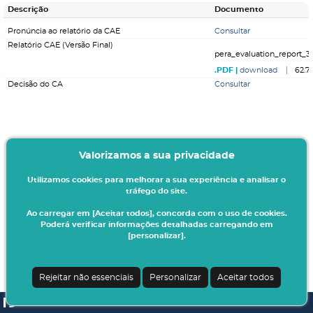
Descrição
Documento
Pronúncia ao relatório da CAE
Consultar
Relatório CAE (Versão Final)
pera_evaluation_report_31
download
62.7
Decisão do CA
Consultar
Valorizamos a sua privacidade
Utilizamos cookies para melhorar a sua experiência e analisar o
tráfego do site.
Ao carregar em [Aceitar todos], concorda com o uso de cookies.
Poderá verificar informações detalhadas carregando em
[personalizar].
Rejeitar não essenciais
Personalizar
Aceitar todos
SI A3ES | v4.1.0-1
| Digitalis Informática