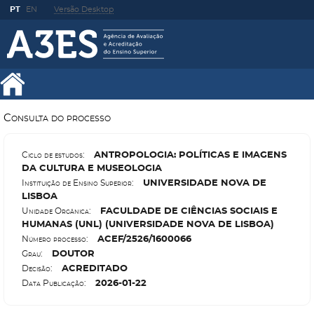
PT
EN
Versão Desktop
Consulta do processo
A
NTROPOLOGIA: POLÍTICAS E IMAGENS
Ciclo de estudos:
DA CULTURA E MUSEOLOGIA
U
NIVERSIDADE NOVA DE
Instituição de Ensino Superior:
LISBOA
F
ACULDADE DE CIÊNCIAS SOCIAIS E
Unidade Orgânica:
HUMANAS (UNL) (UNIVERSIDADE NOVA DE LISBOA)
A
CEF/2526/1600066
Número processo:
D
OUTOR
Grau:
A
CREDITADO
Decisão:
2026-01-22
Data Publicação: