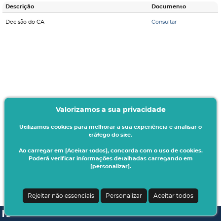
Descrição
Documento
Decisão do CA
Consultar
Valorizamos a sua privacidade
Utilizamos cookies para melhorar a sua experiência e analisar o
tráfego do site.
Ao carregar em [Aceitar todos], concorda com o uso de cookies.
Poderá verificar informações detalhadas carregando em
[personalizar].
Rejeitar não essenciais
Personalizar
Aceitar todos
SI A3ES | v4.1.0-1
| Digitalis Informática