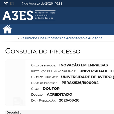
PT
EN
7 de Agosto de 2026 |
16:58
Resultados Dos Processos de Acreditação e Auditoria
Consulta do processo
I
NOVAÇÃO EM EMPRESAS
Ciclo de estudos:
U
NIVERSIDADE D
Instituição de Ensino Superior:
U
NIVERSIDADE DE AVEIRO 
Unidade Orgânica:
P
ERA/2526/1900094
Número processo:
D
OUTOR
Grau:
A
CREDITADO
Decisão:
2026-03-26
Data Publicação:
Descrição