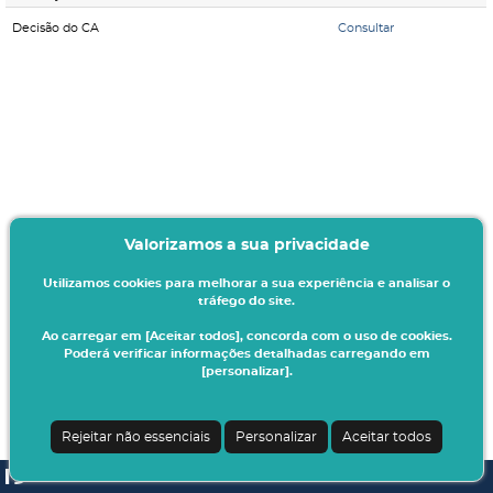
Decisão do CA
Consultar
Valorizamos a sua privacidade
Utilizamos cookies para melhorar a sua experiência e analisar o
tráfego do site.
Ao carregar em [Aceitar todos], concorda com o uso de cookies.
Poderá verificar informações detalhadas carregando em
[personalizar].
Rejeitar não essenciais
Personalizar
Aceitar todos
SI A3ES | v4.1.0-1
| Digitalis Informática