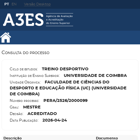
PT
EN
Versão Desktop
Consulta do processo
T
REINO DESPORTIVO
Ciclo de estudos:
U
NIVERSIDADE DE COIMBRA
Instituição de Ensino Superior:
F
ACULDADE DE CIÊNCIAS DO
Unidade Orgânica:
DESPORTO E EDUCAÇÃO FÍSICA (UC) (UNIVERSIDADE
DE COIMBRA)
P
ERA/2526/2000099
Número processo:
M
ESTRE
Grau:
A
CREDITADO
Decisão:
2026-04-24
Data Publicação:
Descrição
Documento