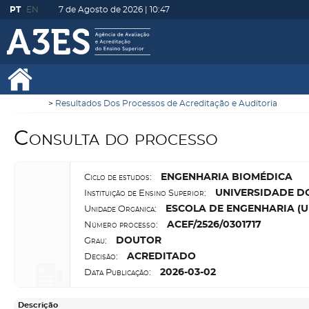
PT
EN
7 de Agosto de 2026 |
10:47
Resultados Dos Processos de Acreditação e Auditoria
Consulta do processo
E
NGENHARIA BIOMÉDICA
Ciclo de estudos:
U
NIVERSIDADE D
Instituição de Ensino Superior:
E
SCOLA DE ENGENHARIA (U
Unidade Orgânica:
A
CEF/2526/0301717
Número processo:
D
OUTOR
Grau:
A
CREDITADO
Decisão:
2026-03-02
Data Publicação:
Descrição