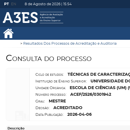
PT
EN
8 de Agosto de 2026 |
15:54
Resultados Dos Processos de Acreditação e Auditoria
Consulta do processo
T
ÉCNICAS DE CARACTERIZAÇ
Ciclo de estudos:
U
NIVERSIDADE D
Instituição de Ensino Superior:
E
SCOLA DE CIÊNCIAS (UM)
Unidade Orgânica:
A
CEF/2526/0301942
Número processo:
M
ESTRE
Grau:
A
CREDITADO
Decisão:
2026-04-06
Data Publicação:
Descrição