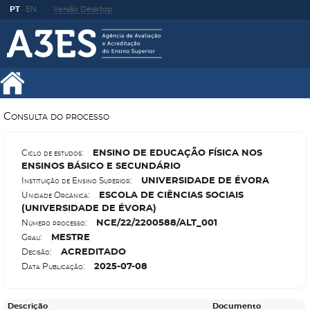
PT
EN
Versão Desktop
Consulta do processo
E
NSINO DE EDUCAÇÃO FÍSICA NOS
Ciclo de estudos:
ENSINOS BÁSICO E SECUNDÁRIO
U
NIVERSIDADE DE ÉVORA
Instituição de Ensino Superior:
E
SCOLA DE CIÊNCIAS SOCIAIS
Unidade Orgânica:
(UNIVERSIDADE DE ÉVORA)
N
CE/22/2200588/ALT_001
Número processo:
M
ESTRE
Grau:
A
CREDITADO
Decisão:
2025-07-08
Data Publicação:
Descrição
Documento