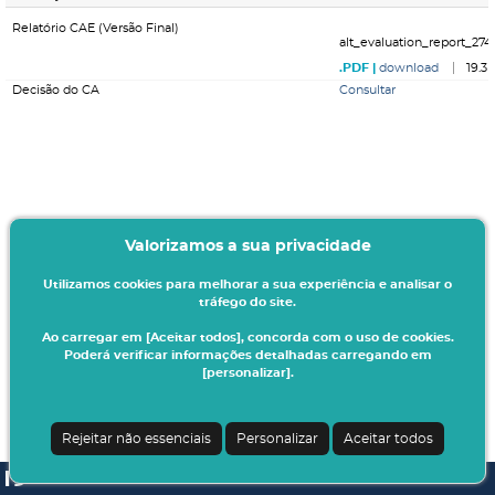
Relatório CAE (Versão Final)
alt_evaluation_report_274
download
19.3
Decisão do CA
Consultar
Valorizamos a sua privacidade
Utilizamos cookies para melhorar a sua experiência e analisar o
tráfego do site.
Ao carregar em [Aceitar todos], concorda com o uso de cookies.
Poderá verificar informações detalhadas carregando em
[personalizar].
Rejeitar não essenciais
Personalizar
Aceitar todos
SI A3ES | v4.1.0-1
| Digitalis Informática