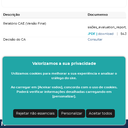
Descrição
Documento
Relatório CAE (Versão Final)
sia3es_evaluation_report_
download
54.3
Decisão do CA
Consultar
Valorizamos a sua privacidade
Utilizamos cookies para melhorar a sua experiência e analisar o
tráfego do site.
Ao carregar em [Aceitar todos], concorda com o uso de cookies.
Poderá verificar informações detalhadas carregando em
[personalizar].
Rejeitar não essenciais
Personalizar
Aceitar todos
SI A3ES | v4.1.0-1
| Digitalis Informática