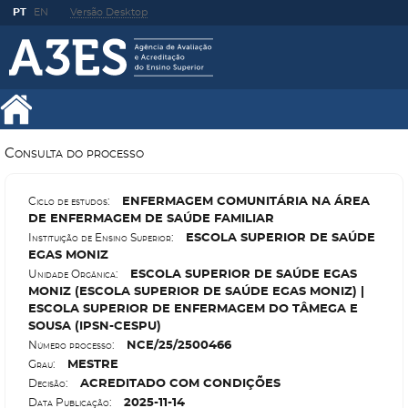
PT
EN
Versão Desktop
Consulta do processo
E
NFERMAGEM COMUNITÁRIA NA ÁREA
Ciclo de estudos:
DE ENFERMAGEM DE SAÚDE FAMILIAR
E
SCOLA SUPERIOR DE SAÚDE
Instituição de Ensino Superior:
EGAS MONIZ
E
SCOLA SUPERIOR DE SAÚDE EGAS
Unidade Orgânica:
MONIZ (ESCOLA SUPERIOR DE SAÚDE EGAS MONIZ) |
ESCOLA SUPERIOR DE ENFERMAGEM DO TÂMEGA E
SOUSA (IPSN-CESPU)
N
CE/25/2500466
Número processo:
M
ESTRE
Grau:
A
CREDITADO COM CONDIÇÕES
Decisão:
2025-11-14
Data Publicação: