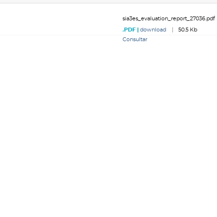
sia3es_evaluation_report_27036.pdf
download
50.5 Kb
Consultar