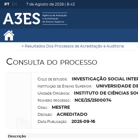
PT
EN
7 de Agosto de 2026 |
8:43
Resultados Dos Processos de Acreditação e Auditoria
Consulta do processo
I
NVESTIGAÇÃO SOCIAL INTE
Ciclo de estudos:
U
NIVERSIDADE D
Instituição de Ensino Superior:
I
NSTITUTO DE CIÊNCIAS SOC
Unidade Orgânica:
N
CE/25/2500074
Número processo:
M
ESTRE
Grau:
A
CREDITADO
Decisão:
2025-09-16
Data Publicação:
Descrição