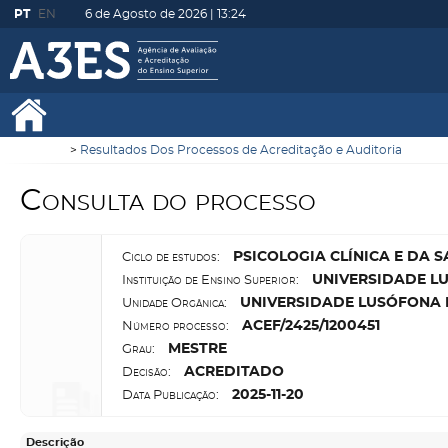
PT
EN
6 de Agosto de 2026 |
13:24
Resultados Dos Processos de Acreditação e Auditoria
Consulta do processo
P
SICOLOGIA CLÍNICA E DA 
Ciclo de estudos:
U
NIVERSIDADE L
Instituição de Ensino Superior:
U
NIVERSIDADE LUSÓFONA 
Unidade Orgânica:
A
CEF/2425/1200451
Número processo:
M
ESTRE
Grau:
A
CREDITADO
Decisão:
2025-11-20
Data Publicação:
Descrição