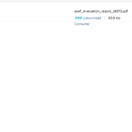
acef_evaluation_report_26572.pdf
download
63.9 Kb
Consultar