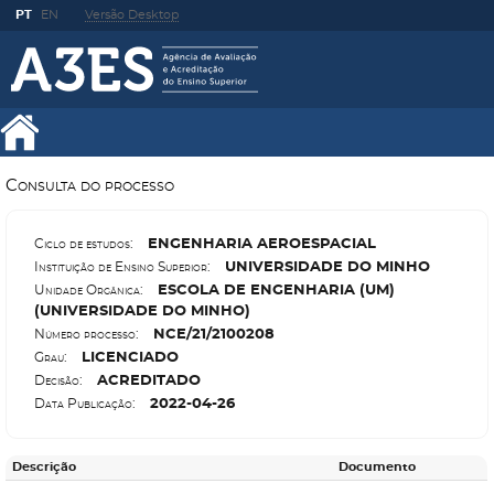
PT
EN
Versão Desktop
Consulta do processo
E
NGENHARIA AEROESPACIAL
Ciclo de estudos:
U
NIVERSIDADE DO MINHO
Instituição de Ensino Superior:
E
SCOLA DE ENGENHARIA (UM)
Unidade Orgânica:
(UNIVERSIDADE DO MINHO)
N
CE/21/2100208
Número processo:
L
ICENCIADO
Grau:
A
CREDITADO
Decisão:
2022-04-26
Data Publicação:
Descrição
Documento