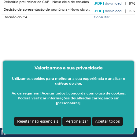
Relatório preliminar da CAE - Novo ciclo de estudos
download
97.6
Decisão de apresentação de pronúncia - Novo ciclo de estudos
download
15.6
Decisão do CA
Consultar
Valorizamos a sua privacidade
Utilizamos cookies para melhorar a sua experiência e analisar o
tráfego do site.
Ao carregar em [Aceitar todos], concorda com o uso de cookies.
Poderá verificar informações detalhadas carregando em
[personalizar].
Rejeitar não essenciais
Personalizar
Aceitar todos
SI A3ES | v4.1.0-1
| Digitalis Informática