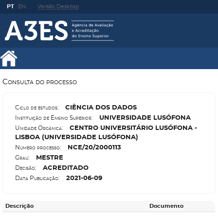
PT
EN
Versão Desktop
Consulta do processo
C
IÊNCIA DOS DADOS
Ciclo de estudos:
U
NIVERSIDADE LUSÓFONA
Instituição de Ensino Superior:
C
ENTRO UNIVERSITÁRIO LUSÓFONA -
Unidade Orgânica:
LISBOA (UNIVERSIDADE LUSÓFONA)
N
CE/20/2000113
Número processo:
M
ESTRE
Grau:
A
CREDITADO
Decisão:
2021-06-09
Data Publicação:
Descrição
Documento