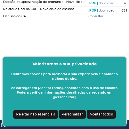
Decisão de apresentação de pronúncia - Novo ciclo de estudos
download
182 
Relatório final da CAE - Novo ciclo de estudos
download
83 K
Decisão do CA
Consultar
Valorizamos a sua privacidade
Utilizamos cookies para melhorar a sua experiência e analisar o
tráfego do site.
Ao carregar em [Aceitar todos], concorda com o uso de cookies.
Poderá verificar informações detalhadas carregando em
[personalizar].
Rejeitar não essenciais
Personalizar
Aceitar todos
SI A3ES | v4.1.0-1
| Digitalis Informática