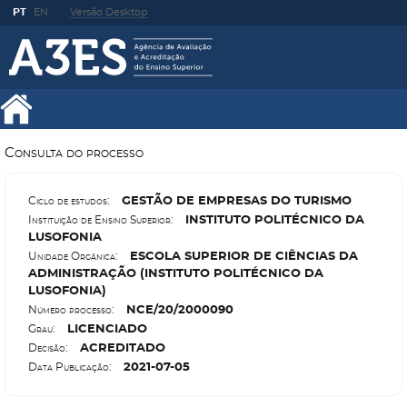
PT
EN
Versão Desktop
Consulta do processo
G
ESTÃO DE EMPRESAS DO TURISMO
Ciclo de estudos:
I
NSTITUTO POLITÉCNICO DA
Instituição de Ensino Superior:
LUSOFONIA
E
SCOLA SUPERIOR DE CIÊNCIAS DA
Unidade Orgânica:
ADMINISTRAÇÃO (INSTITUTO POLITÉCNICO DA
LUSOFONIA)
N
CE/20/2000090
Número processo:
L
ICENCIADO
Grau:
A
CREDITADO
Decisão:
2021-07-05
Data Publicação: