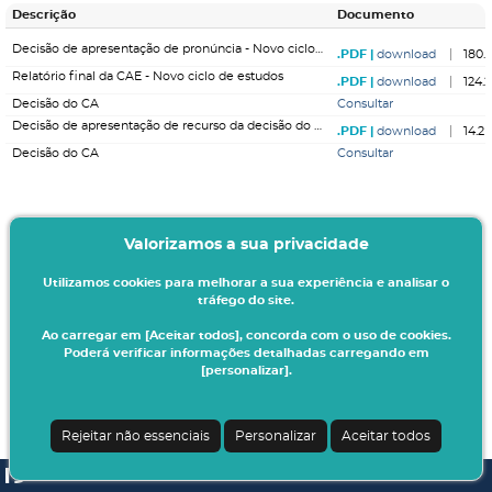
Descrição
Documento
Decisão de apresentação de pronúncia - Novo ciclo de estudos
download
180.
Relatório final da CAE - Novo ciclo de estudos
download
124.
Decisão do CA
Consultar
Decisão de apresentação de recurso da decisão do CA - Novo ciclo de estudos
download
14.2
Decisão do CA
Consultar
Valorizamos a sua privacidade
Utilizamos cookies para melhorar a sua experiência e analisar o
tráfego do site.
Ao carregar em [Aceitar todos], concorda com o uso de cookies.
Poderá verificar informações detalhadas carregando em
[personalizar].
Rejeitar não essenciais
Personalizar
Aceitar todos
SI A3ES | v4.1.0-1
| Digitalis Informática