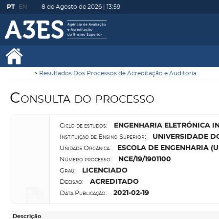
PT
EN
8 de Agosto de 2026 |
13:59
Resultados Dos Processos de Acreditação e Auditoria
Consulta do processo
E
NGENHARIA ELETRÓNICA I
Ciclo de estudos:
U
NIVERSIDADE D
Instituição de Ensino Superior:
E
SCOLA DE ENGENHARIA (U
Unidade Orgânica:
N
CE/19/1901100
Número processo:
L
ICENCIADO
Grau:
A
CREDITADO
Decisão:
2021-02-19
Data Publicação:
Descrição