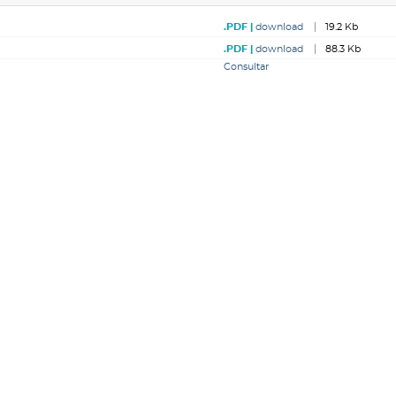
download
19.2 Kb
download
88.3 Kb
Consultar