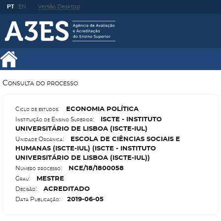
PT
EN
Versão Desktop
Consulta do processo
E
CONOMIA POLÍTICA
Ciclo de estudos:
I
SCTE - INSTITUTO
Instituição de Ensino Superior:
UNIVERSITÁRIO DE LISBOA (ISCTE-IUL)
E
SCOLA DE CIÊNCIAS SOCIAIS E
Unidade Orgânica:
HUMANAS (ISCTE-IUL) (ISCTE - INSTITUTO
UNIVERSITÁRIO DE LISBOA (ISCTE-IUL))
N
CE/18/1800058
Número processo:
M
ESTRE
Grau:
A
CREDITADO
Decisão:
2019-06-05
Data Publicação: