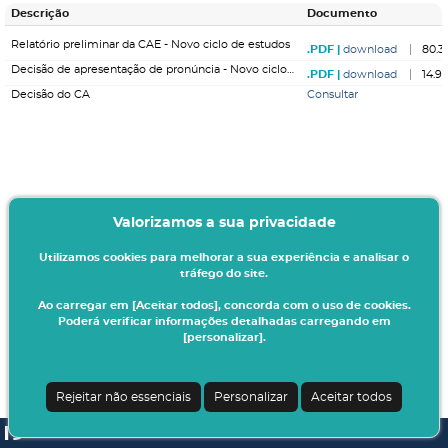
Descrição
Documento
Relatório preliminar da CAE - Novo ciclo de estudos
download
80.3
Decisão de apresentação de pronúncia - Novo ciclo de estudos
download
14.9
Decisão do CA
Consultar
Valorizamos a sua privacidade
Utilizamos cookies para melhorar a sua experiência e analisar o
tráfego do site.
Ao carregar em [Aceitar todos], concorda com o uso de cookies.
Poderá verificar informações detalhadas carregando em
[personalizar].
Rejeitar não essenciais
Personalizar
Aceitar todos
SI A3ES | v4.1.0-1
| Digitalis Informática