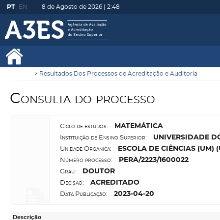
PT
EN
8 de Agosto de 2026 |
2:48
Resultados Dos Processos de Acreditação e Auditoria
Consulta do processo
M
ATEMÁTICA
Ciclo de estudos:
U
NIVERSIDADE D
Instituição de Ensino Superior:
E
SCOLA DE CIÊNCIAS (UM)
Unidade Orgânica:
P
ERA/2223/1600022
Número processo:
D
OUTOR
Grau:
A
CREDITADO
Decisão:
2023-04-20
Data Publicação:
Descrição