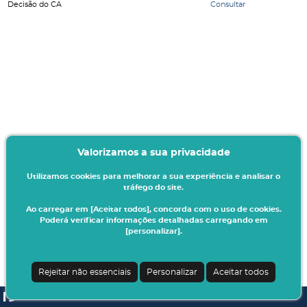
Decisão do CA
Consultar
Valorizamos a sua privacidade
Utilizamos cookies para melhorar a sua experiência e analisar o
tráfego do site.
Ao carregar em [Aceitar todos], concorda com o uso de cookies.
Poderá verificar informações detalhadas carregando em
[personalizar].
Rejeitar não essenciais
Personalizar
Aceitar todos
SI A3ES | v4.1.0-1
| Digitalis Informática