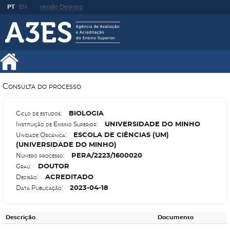
PT
EN
Versão Desktop
Consulta do processo
B
IOLOGIA
Ciclo de estudos:
U
NIVERSIDADE DO MINHO
Instituição de Ensino Superior:
E
SCOLA DE CIÊNCIAS (UM)
Unidade Orgânica:
(UNIVERSIDADE DO MINHO)
P
ERA/2223/1600020
Número processo:
D
OUTOR
Grau:
A
CREDITADO
Decisão:
2023-04-18
Data Publicação:
Descrição
Documento