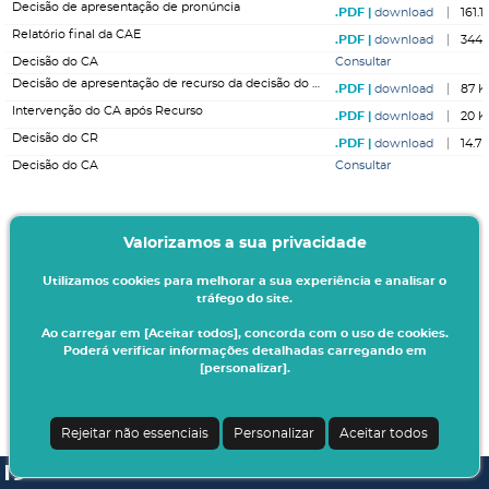
Decisão de apresentação de pronúncia
download
161.1
Relatório final da CAE
download
344.
Decisão do CA
Consultar
Decisão de apresentação de recurso da decisão do CA
download
87 K
Intervenção do CA após Recurso
download
20 K
Decisão do CR
download
14.7
Decisão do CA
Consultar
Valorizamos a sua privacidade
Utilizamos cookies para melhorar a sua experiência e analisar o
tráfego do site.
Ao carregar em [Aceitar todos], concorda com o uso de cookies.
Poderá verificar informações detalhadas carregando em
[personalizar].
Rejeitar não essenciais
Personalizar
Aceitar todos
SI A3ES | v4.1.0-1
| Digitalis Informática