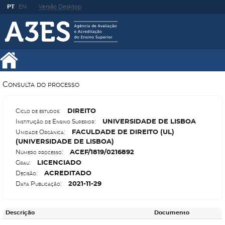
PT
EN
Versão Desktop
Consulta do processo
D
IREITO
Ciclo de estudos:
U
NIVERSIDADE DE LISBOA
Instituição de Ensino Superior:
F
ACULDADE DE DIREITO (UL)
Unidade Orgânica:
(UNIVERSIDADE DE LISBOA)
A
CEF/1819/0216892
Número processo:
L
ICENCIADO
Grau:
A
CREDITADO
Decisão:
2021-11-29
Data Publicação:
Descrição
Documento