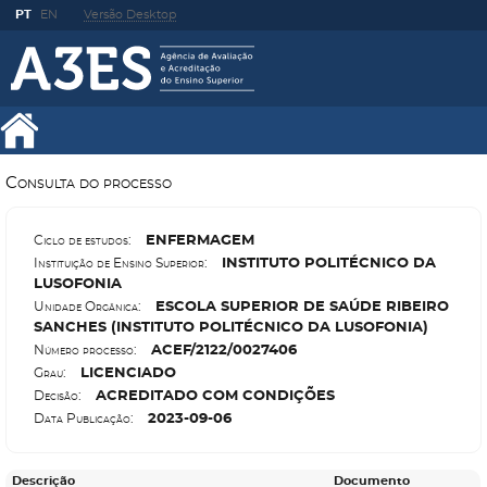
PT
EN
Versão Desktop
Consulta do processo
E
NFERMAGEM
Ciclo de estudos:
I
NSTITUTO POLITÉCNICO DA
Instituição de Ensino Superior:
LUSOFONIA
E
SCOLA SUPERIOR DE SAÚDE RIBEIRO
Unidade Orgânica:
SANCHES (INSTITUTO POLITÉCNICO DA LUSOFONIA)
A
CEF/2122/0027406
Número processo:
L
ICENCIADO
Grau:
A
CREDITADO COM CONDIÇÕES
Decisão:
2023-09-06
Data Publicação:
Descrição
Documento