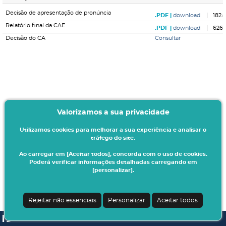
Decisão de apresentação de pronúncia
download
182.
Relatório final da CAE
download
626.
Decisão do CA
Consultar
Valorizamos a sua privacidade
Utilizamos cookies para melhorar a sua experiência e analisar o
tráfego do site.
Ao carregar em [Aceitar todos], concorda com o uso de cookies.
Poderá verificar informações detalhadas carregando em
[personalizar].
Rejeitar não essenciais
Personalizar
Aceitar todos
SI A3ES | v4.1.0-1
| Digitalis Informática