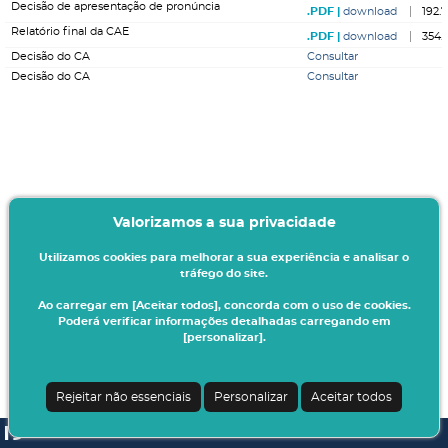
Decisão de apresentação de pronúncia
download
192.
Relatório final da CAE
download
354.
Decisão do CA
Consultar
Decisão do CA
Consultar
Valorizamos a sua privacidade
Utilizamos cookies para melhorar a sua experiência e analisar o
tráfego do site.
Ao carregar em [Aceitar todos], concorda com o uso de cookies.
Poderá verificar informações detalhadas carregando em
[personalizar].
Rejeitar não essenciais
Personalizar
Aceitar todos
SI A3ES | v4.1.0-1
| Digitalis Informática