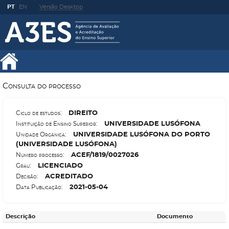
PT
EN
Versão Desktop
Consulta do processo
D
IREITO
Ciclo de estudos:
U
NIVERSIDADE LUSÓFONA
Instituição de Ensino Superior:
U
NIVERSIDADE LUSÓFONA DO PORTO
Unidade Orgânica:
(UNIVERSIDADE LUSÓFONA)
A
CEF/1819/0027026
Número processo:
L
ICENCIADO
Grau:
A
CREDITADO
Decisão:
2021-05-04
Data Publicação:
Descrição
Documento