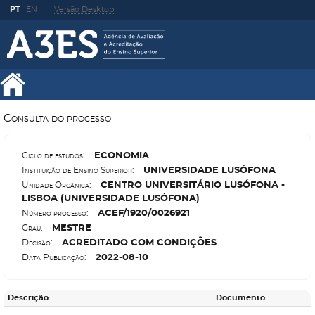
PT
EN
Versão Desktop
Consulta do processo
E
CONOMIA
Ciclo de estudos:
U
NIVERSIDADE LUSÓFONA
Instituição de Ensino Superior:
C
ENTRO UNIVERSITÁRIO LUSÓFONA -
Unidade Orgânica:
LISBOA (UNIVERSIDADE LUSÓFONA)
A
CEF/1920/0026921
Número processo:
M
ESTRE
Grau:
A
CREDITADO COM CONDIÇÕES
Decisão:
2022-08-10
Data Publicação:
Descrição
Documento