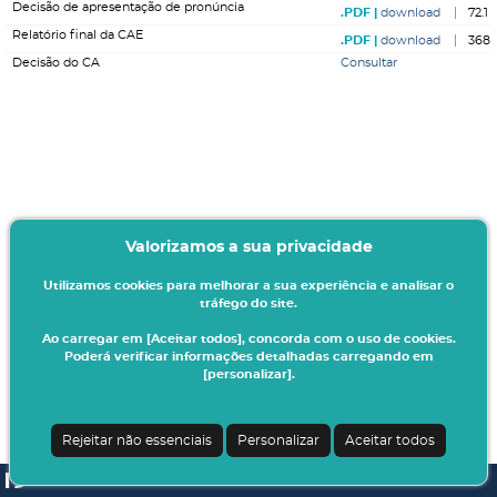
Decisão de apresentação de pronúncia
download
72.1 
Relatório final da CAE
download
368 
Decisão do CA
Consultar
Valorizamos a sua privacidade
Utilizamos cookies para melhorar a sua experiência e analisar o
tráfego do site.
Ao carregar em [Aceitar todos], concorda com o uso de cookies.
Poderá verificar informações detalhadas carregando em
[personalizar].
Rejeitar não essenciais
Personalizar
Aceitar todos
SI A3ES | v4.1.0-1
| Digitalis Informática