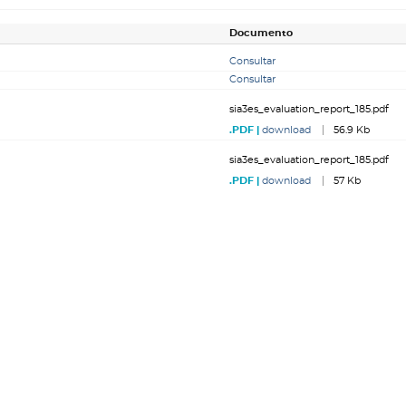
Documento
Consultar
Consultar
sia3es_evaluation_report_185.pdf
download
56.9 Kb
sia3es_evaluation_report_185.pdf
download
57 Kb