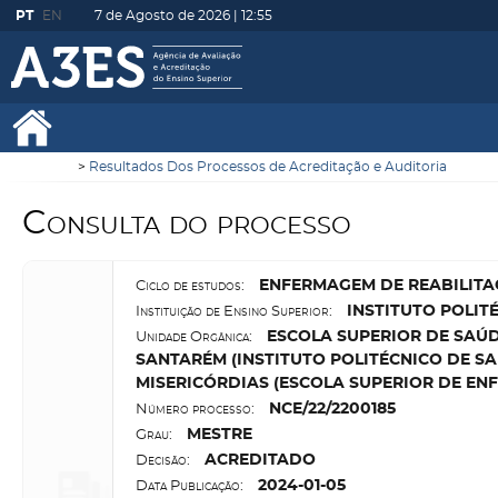
PT
EN
7 de Agosto de 2026 |
12:55
Resultados Dos Processos de Acreditação e Auditoria
Consulta do processo
E
NFERMAGEM DE REABILIT
Ciclo de estudos:
I
NSTITUTO POLITÉ
Instituição de Ensino Superior:
E
SCOLA SUPERIOR DE SAÚDE
Unidade Orgânica:
SANTARÉM (INSTITUTO POLITÉCNICO DE S
MISERICÓRDIAS (ESCOLA SUPERIOR DE EN
N
CE/22/2200185
Número processo:
M
ESTRE
Grau:
A
CREDITADO
Decisão:
2024-01-05
Data Publicação: